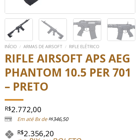
INÍCIO
/
ARMAS DE AIRSOFT
/
RIFLE ELÉTRICO
RIFLE AIRSOFT APS AEG
PHANTOM 10.5 PER 701
– PRETO
2.772,00
R$
Em até 8x de
346,50
R$
2.356,20
R$