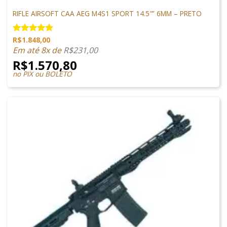
ARMAS DE AIRSOFT
RIFLE AIRSOFT CAA AEG M4S1 SPORT 14.5″” 6MM – PRETO
R$
1.848,00
Avaliação
5.00
de 5
Em até 8x de
R$
231,00
R$
1.570,80
no PIX ou BOLETO