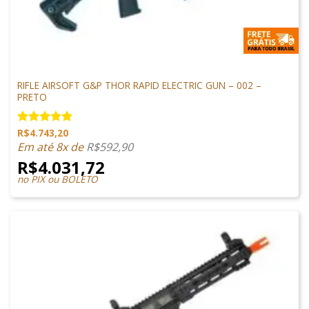
M4 AIRSOFT
RIFLE AIRSOFT G&P THOR RAPID ELECTRIC GUN – 002 –
PRETO
R$
4.743,20
Avaliação
5.00
de 5
Em até 8x de
R$
592,90
R$
4.031,72
no PIX ou BOLETO