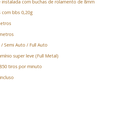
e instalada com buchas de rolamento de 8mm
S com bbs 0,20g
metros
 metros
e / Semi Auto / Full Auto
mínio super leve (Full Metal)
 850 tiros por minuto
incluso