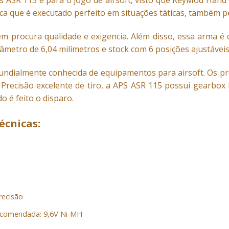
Aps ASR 115 é para o jogo de airsoft, visto que KeyMod Han
ica que é executado perfeito em situações táticas, também p
uem procura qualidade e exigencia. Além disso, essa arma é 
âmetro de 6,04 milímetros e stock com 6 posições ajustáveis
ndialmente conhecida de equipamentos para airsoft. Os pr
is. Precisão excelente de tiro, a APS ASR 115 possui gearbo
 é feito o disparo.
écnicas:
recisão
recomendada: 9,6V Ni-MH