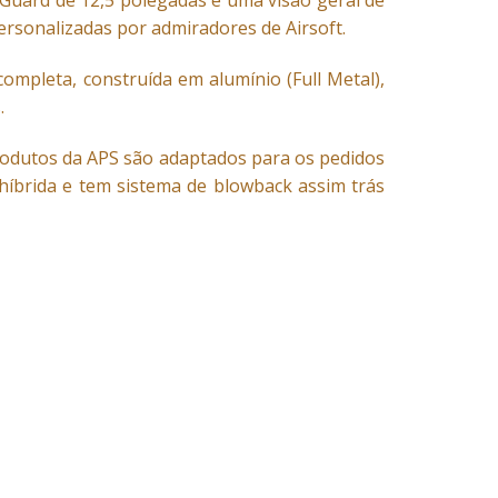
d Guard de 12,5 polegadas é uma visão geral de
ersonalizadas por admiradores de Airsoft.
completa, construída em alumínio (Full Metal),
.
odutos da APS são adaptados para os pedidos
x híbrida e tem sistema de blowback assim trás