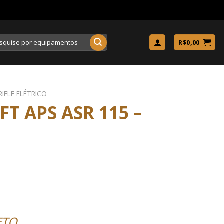
uisar
R$
0,00
RIFLE ELÉTRICO
FT APS ASR 115 –
ETO