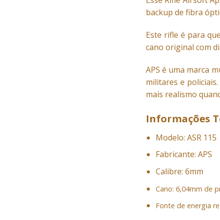
Esse Rifle Airsoft 
backup de fibra ópt
Este rifle é para q
cano original com di
APS é uma marca mu
militares e policia
mais realismo quando
Informações T
Modelo: ASR 115
Fabricante: APS
Calibre: 6mm
Cano: 6,04mm de p
Fonte de energia 