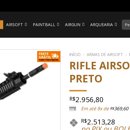
Pesq
S
AIRSOFT
PAINTBALL
AIRGUN
ARQUEARIA
por:
INÍCIO
/
ARMAS DE AIRSOFT
/
RIFLE AIRSO
PRETO
2.956,80
R$
Em até 8x de
369,60
R$
2.513,28
R$
no PIX ou BOL