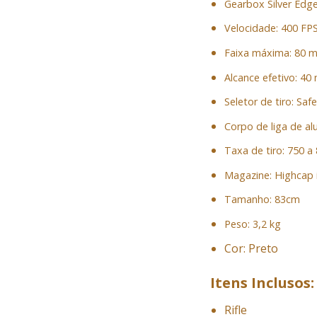
Gearbox Silver Edg
Velocidade: 400 FP
Faixa máxima: 80 
Alcance efetivo: 40
Seletor de tiro: Saf
Corpo de liga de alu
Taxa de tiro: 750 a
Magazine: Highcap 
Tamanho: 83cm
Peso: 3,2 kg
Cor: Preto
Itens Inclusos:
Rifle