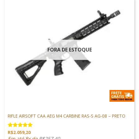
FORA DE ESTOQUE
ARMAS DE AIRSOFT
RIFLE AIRSOFT CAA AEG M4 CARBINE RAS-S AG-08 – PRETO
R$
2.059,20
Avaliação
5.00
de 5
Em até 8x de
R$
257,40