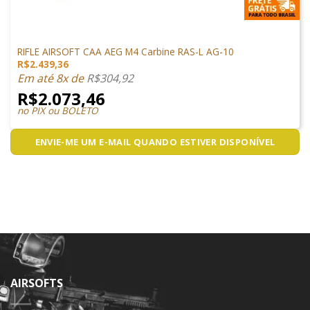
ARMAS DE AIRSOFT
RIFLE AIRSOFT CAA AEG M4 Carbine RAS-L AG-10
R$
2.439,36
Em até 8x de
R$
304,92
R$
2.073,46
no PIX ou BOLETO
ENVIE-ME UM E-MAIL QUANDO ESTIVER DISPONÍVEL
AIRSOFTS