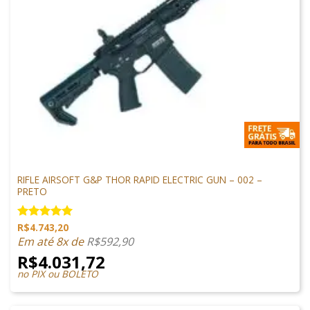
M4 AIRSOFT
RIFLE AIRSOFT G&P THOR RAPID ELECTRIC GUN – 002 –
PRETO
R$
4.743,20
Avaliação
5.00
de 5
Em até 8x de
R$
592,90
R$
4.031,72
no PIX ou BOLETO