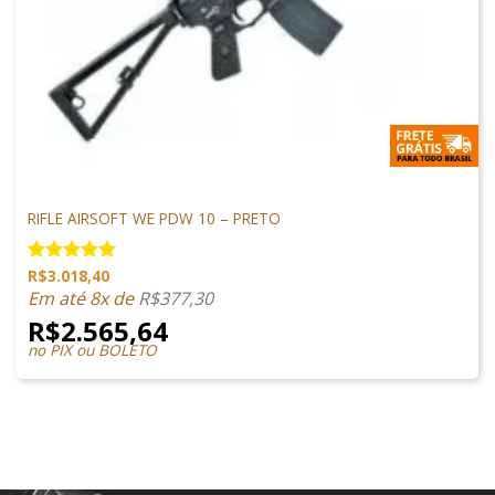
M4 AIRSOFT
RIFLE AIRSOFT WE PDW 10 – PRETO
R$
3.018,40
Avaliação
5.00
de 5
Em até 8x de
R$
377,30
R$
2.565,64
no PIX ou BOLETO