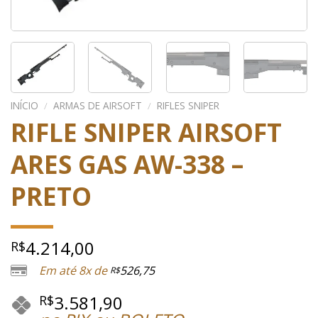
INÍCIO
/
ARMAS DE AIRSOFT
/
RIFLES SNIPER
RIFLE SNIPER AIRSOFT
ARES GAS AW-338 –
PRETO
4.214,00
R$
Em até 8x de
526,75
R$
3.581,90
R$