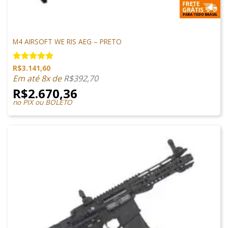
M4 AIRSOFT
M4 AIRSOFT WE RIS AEG – PRETO
R$
3.141,60
Avaliação
5.00
de 5
Em até 8x de
R$
392,70
R$
2.670,36
no PIX ou BOLETO