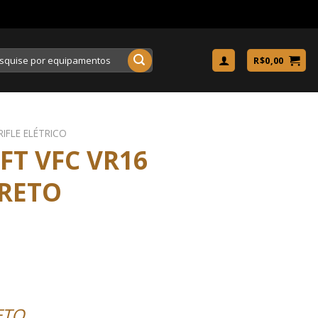
uisar
R$
0,00
RIFLE ELÉTRICO
FT VFC VR16
PRETO
ETO