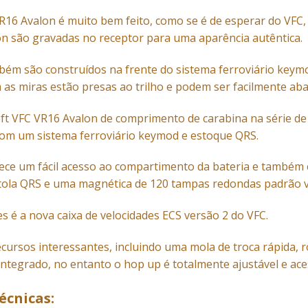
R16
Avalon é muito bem feito, como se é de esperar do VFC, e
on são gravadas no receptor para uma aparência autêntica.
mbém são construídos na frente do sistema ferroviário keymo
m as miras estão presas ao trilho e podem ser facilmente ab
soft VFC VR16 Avalon de comprimento de carabina na série d
com um sistema ferroviário keymod e estoque QRS.
ce um fácil acesso ao compartimento da bateria e também co
tola QRS e uma magnética de 120 tampas redondas padrão 
es é a nova caixa de velocidades ECS versão 2 do VFC.
cursos interessantes, incluindo uma mola de troca rápida, r
tegrado, no entanto o hop up é totalmente ajustável e aces
écnicas: