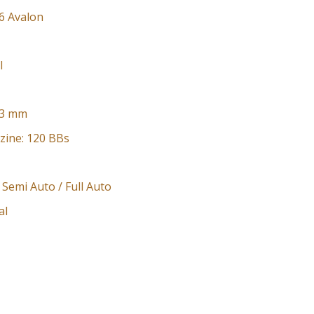
16 Avalon
l
33 mm
zine: 120 BBs
Semi Auto / Full Auto
al