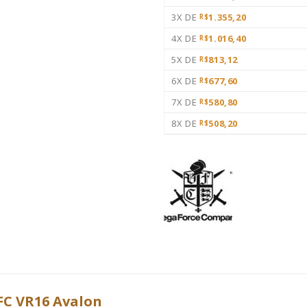
3X DE
1.355,20
R$
4X DE
1.016,40
R$
5X DE
813,12
R$
6X DE
677,60
R$
7X DE
580,80
R$
8X DE
508,20
R$
VFC VR16 Avalon