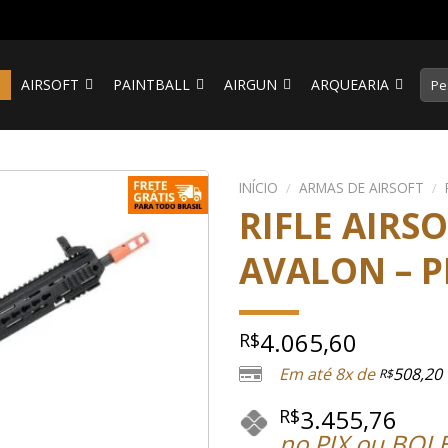
Pesq
S
AIRSOFT
PAINTBALL
AIRGUN
ARQUEARIA
por:
INÍCIO
/
ARMAS DE AIRSOFT
/
RIFLE AIRSO
AVALON – 
4.065,60
R$
Em até 8x de
508,20
R$
3.455,76
R$
no PIX ou BOL