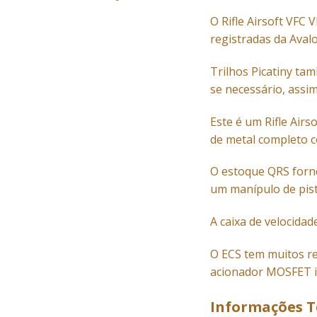
O
Rifle
Airsoft VFC
V
registradas da Aval
Trilhos Picatiny ta
se necessário, assi
Este é um Rifle Air
de metal completo 
O estoque QRS forne
um manípulo de pis
A caixa de velocidad
O ECS tem muitos re
acionador MOSFET in
Informações T