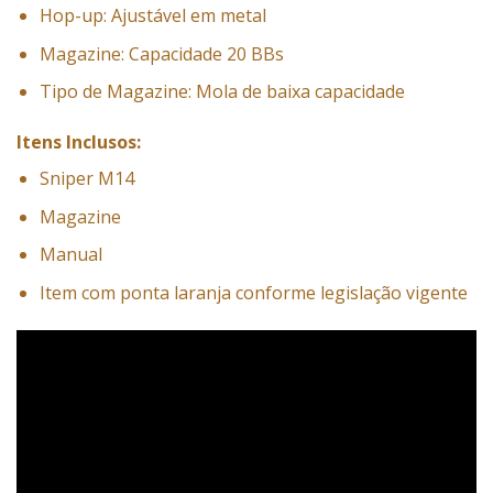
Hop-up: Ajustável em metal
Magazine: Capacidade 20 BBs
Tipo de Magazine: Mola de baixa capacidade
Itens Inclusos:
Sniper M14
Magazine
Manual
Item com ponta laranja conforme legislação vigente