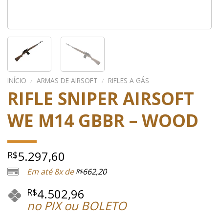
INÍCIO
/
ARMAS DE AIRSOFT
/
RIFLES A GÁS
RIFLE SNIPER AIRSOFT
WE M14 GBBR – WOOD
5.297,60
R$
Em até 8x de
662,20
R$
4.502,96
R$
no PIX ou BOLETO