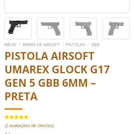
INÍCIO
/
ARMAS DE AIRSOFT
/
PISTOLAS
/
GBB
PISTOLA AIRSOFT
UMAREX GLOCK G17
GEN 5 GBB 6MM –
PRETA
Avaliado
2
(
2
avaliações de clientes)
como
5.00
de 5, com