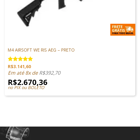
M4 AIRSOFT
M4 AIRSOFT WE RIS AEG – PRETO
R$
3.141,60
Avaliação
5.00
de 5
Em até 8x de
R$
392,70
R$
2.670,36
no PIX ou BOLETO