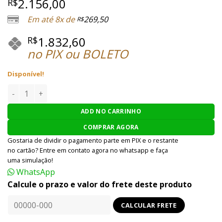
2.156,00
R$
baseado em
avaliações
Em até 8x de
269,50
R$
de clientes
1.832,60
R$
no PIX ou BOLETO
Disponível!
PISTOLA AIRSOFT UMAREX GLOCK G17 GEN 5 GBB 6MM - PRE
ADD NO CARRINHO
COMPRAR AGORA
Gostaria de dividir o pagamento parte em PIX e o restante
no cartão? Entre em contato agora no whatsapp e faça
uma simulação!
WhatsApp
Calcule o prazo e valor do frete deste produto