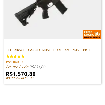
M4 AIRSOFT
RIFLE AIRSOFT CAA AEG M4S1 SPORT 14.5″” 6MM – PRETO
R$
1.848,00
Avaliação
5.00
de 5
Em até 8x de
R$
231,00
R$
1.570,80
no PIX ou BOLETO