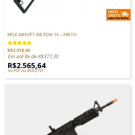
M4 AIRSOFT
RIFLE AIRSOFT WE PDW 10 – PRETO
R$
3.018,40
Avaliação
5.00
de 5
Em até 8x de
R$
377,30
R$
2.565,64
no PIX ou BOLETO