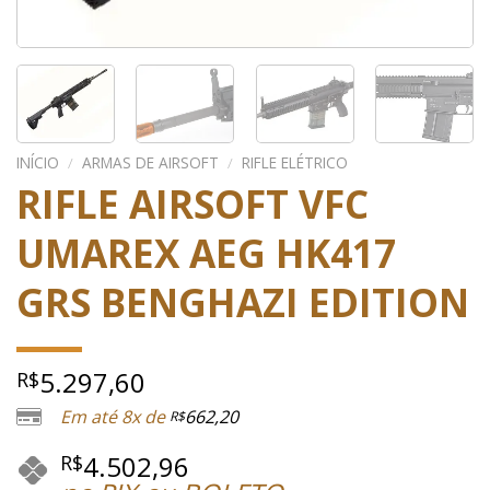
INÍCIO
/
ARMAS DE AIRSOFT
/
RIFLE ELÉTRICO
RIFLE AIRSOFT VFC
UMAREX AEG HK417
GRS BENGHAZI EDITION
5.297,60
R$
Em até 8x de
662,20
R$
4.502,96
R$