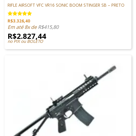
RIFLE AIRSOFT VFC VR16 SONIC BOOM STINGER SB – PRETO
R$
3.326,40
Avaliação
5.00
de 5
Em até 8x de
R$
415,80
R$
2.827,44
no PIX ou BOLETO