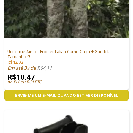
VESTUÁRIO
Uniforme Airsoft Fronter Italian Camo Calça + Gandola
Tamanho G
R$
12,32
Em até 3x de
R$
4,11
R$
10,47
no PIX ou BOLETO
ENVIE-ME UM E-MAIL QUANDO ESTIVER DISPONÍVEL