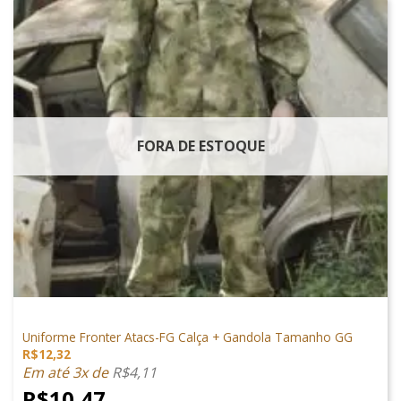
FORA DE ESTOQUE
VESTUÁRIO
Uniforme Fronter Atacs-FG Calça + Gandola Tamanho GG
R$
12,32
Em até 3x de
R$
4,11
R$
10,47