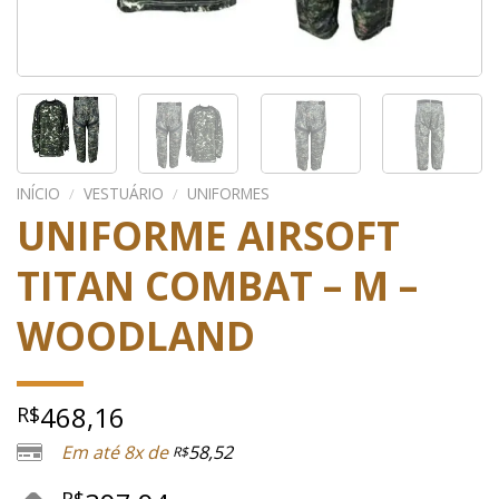
INÍCIO
/
VESTUÁRIO
/
UNIFORMES
UNIFORME AIRSOFT
TITAN COMBAT – M –
WOODLAND
468,16
R$
Em até 8x de
58,52
R$
R$