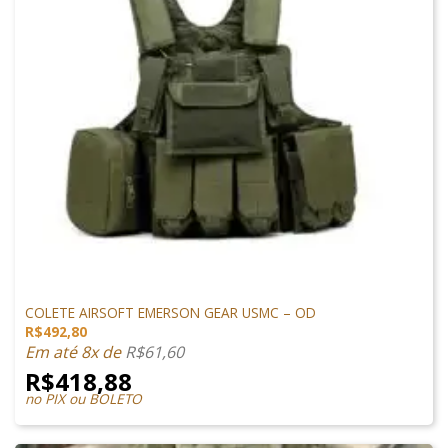
VESTUÁRIO
COLETE AIRSOFT EMERSON GEAR USMC – OD
R$
492,80
Em até 8x de
R$
61,60
R$
418,88
no PIX ou BOLETO