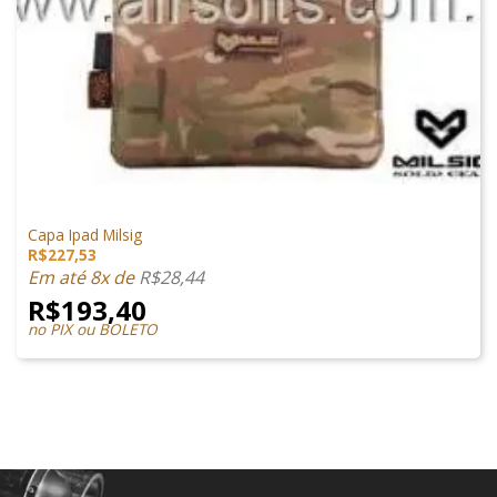
ACESSÓRIOS
Capa Ipad Milsig
R$
227,53
Em até 8x de
R$
28,44
R$
193,40
no PIX ou BOLETO