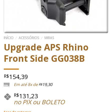
INÍCIO
/
ACESSÓRIOS
/
MIRAS
Upgrade APS Rhino
Front Side GG038B
154,39
R$
Em até 8x de
19,30
R$
131,23
R$
no PIX ou BOLETO
Fora de estoque