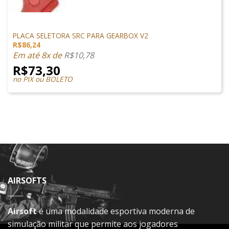
PEÇAS INTERNAS
PLACA SELETORA SRC PARA GEARBOX V2
R$
86,24
Em até 8x de
R$
10,78
R$
73,30
no PIX ou BOLETO
AIRSOFTS
Airsoft
é uma modalidade esportiva moderna de
simulação militar que permite aos jogadores