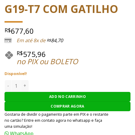
G19-T7 COM GATILHO
677,60
R$
Em até 8x de
84,70
R$
575,96
R$
no PIX ou BOLETO
Disponível!
SLIDE AIRSOFT WE EXT G19-T7 COM GATILHO quantidade
ADD NO CARRINHO
COMPRAR AGORA
Gostaria de dividir o pagamento parte em PIX e o restante
no cartão? Entre em contato agora no whatsapp e faça
uma simulação!
WhatsApp