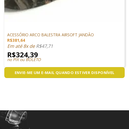
ACESSÓRIOS
ACESSÓRIO ARCO BALESTRA AIRSOFT JANDÃO
R$
381,64
Em até 8x de
R$
47,71
R$
324,39
no PIX ou BOLETO
ENVIE-ME UM E-MAIL QUANDO ESTIVER DISPONÍVEL