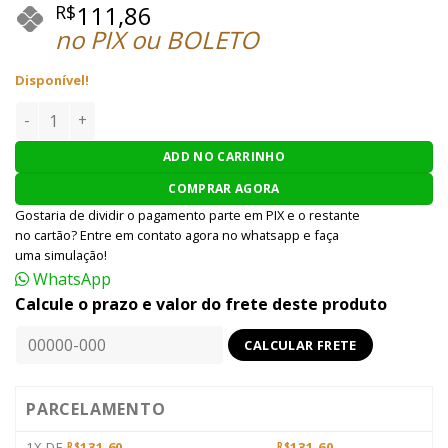
111,86
R$
no PIX ou BOLETO
Disponível!
QUIVER ARROW ARCO AIRSOFT JANDÃO ACC JH-1 quantidad
ADD NO CARRINHO
COMPRAR AGORA
Gostaria de dividir o pagamento parte em PIX e o restante
no cartão? Entre em contato agora no whatsapp e faça
uma simulação!
WhatsApp
Calcule o prazo e valor do frete deste produto
PARCELAMENTO
1X DE
131,60
131,60
R$
R$