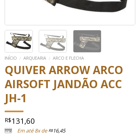
INÍCIO
/
ARQUEARIA
/
ARCO E FLECHA
QUIVER ARROW ARCO
AIRSOFT JANDÃO ACC
JH-1
131,60
R$
Em até 8x de
16,45
R$