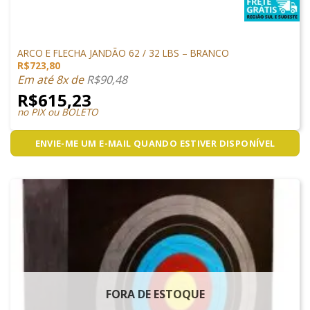
ARCO E FLECHA
ARCO E FLECHA JANDÃO 62 / 32 LBS – BRANCO
R$
723,80
Em até 8x de
R$
90,48
R$
615,23
no PIX ou BOLETO
ENVIE-ME UM E-MAIL QUANDO ESTIVER DISPONÍVEL
FORA DE ESTOQUE