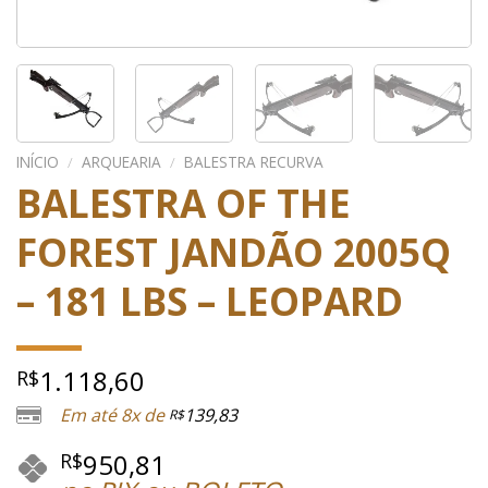
INÍCIO
/
ARQUEARIA
/
BALESTRA RECURVA
BALESTRA OF THE
FOREST JANDÃO 2005Q
– 181 LBS – LEOPARD
1.118,60
R$
Em até 8x de
139,83
R$
950,81
R$