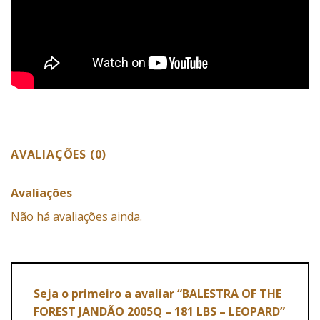
AVALIAÇÕES (0)
Avaliações
Não há avaliações ainda.
Seja o primeiro a avaliar “BALESTRA OF THE
FOREST JANDÃO 2005Q – 181 LBS – LEOPARD”