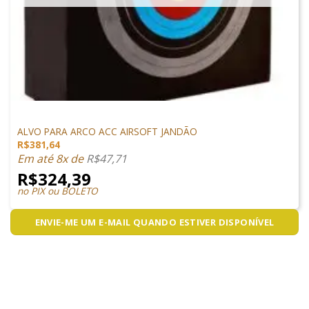
ARCO E FLECHA
ALVO PARA ARCO ACC AIRSOFT JANDÃO
R$
381,64
Em até 8x de
R$
47,71
R$
324,39
no PIX ou BOLETO
ENVIE-ME UM E-MAIL QUANDO ESTIVER DISPONÍVEL