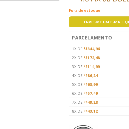
Fora de estoque
ENVIE-ME UM E-MAIL 
PARCELAMENTO
1X DE
344,96
R$
2X DE
172,48
R$
3X DE
114,99
R$
4X DE
86,24
R$
5X DE
68,99
R$
6X DE
57,49
R$
7X DE
49,28
R$
8X DE
43,12
R$