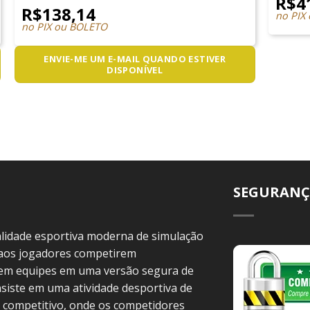
R$
4
R$
138,14
no PIX
no PIX ou BOLETO
ENVIE-ME UM E-MAIL QUANDO ESTIVER
DISPONÍVEL
SEGURANÇ
idade esportiva moderna de simulação
 aos jogadores competirem
 em equipes em uma versão segura de
siste em uma atividade desportiva de
 competitivo, onde os competidores