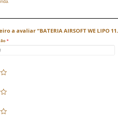
inda.
eiro a avaliar “BATERIA AIRSOFT WE LIPO 1
ação
*