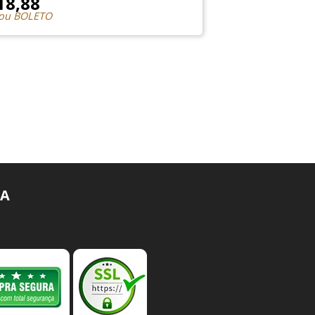
18,88
 ou BOLETO
A