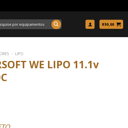
uisar
R$
0,00
DORES
/
LIPO
RSOFT WE LIPO 11.1v
0C
ETO