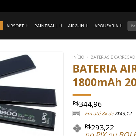
Pesq
S
AIRSOFT
PAINTBALL
AIRGUN
ARQUEARIA
por:
INÍCIO
/
BATERIAS E CARREGA
BATERIA AI
1800mAh 2
344,96
R$
Em até 8x de
43,12
R$
293,22
R$
no PIX ou BOL