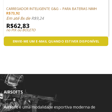
CARREGADORES
CARREGADOR INTELIGENTE G&G – PARA BATERIAS NIMH
R$
73,92
Em até 8x de
R$
9,24
R$
62,83
no PIX ou BOLETO
ENVIE-ME UM E-MAIL QUANDO ESTIVER DISPONÍVEL
AIRSOFTS
Airsoft
é uma modalidade esportiva moderna de