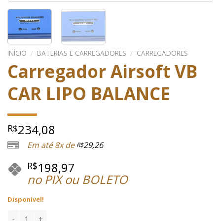
INÍCIO
/
BATERIAS E CARREGADORES
/
CARREGADORES
Carregador Airsoft VB
CAR LIPO BALANCE
234,08
R$
Em até 8x de
29,26
R$
198,97
R$
no PIX ou BOLETO
Disponível!
Carregador Airsoft VB CAR LIPO BALANCE quantidade