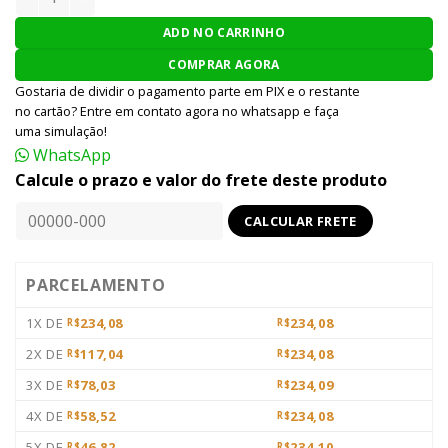
ADD NO CARRINHO
COMPRAR AGORA
Gostaria de dividir o pagamento parte em PIX e o restante
no cartão? Entre em contato agora no whatsapp e faça
uma simulação!
WhatsApp
Calcule o prazo e valor do frete deste produto
PARCELAMENTO
1X DE
234,08
234,08
R$
R$
2X DE
117,04
234,08
R$
R$
3X DE
78,03
234,09
R$
R$
4X DE
58,52
234,08
R$
R$
5X DE
46,82
234,10
R$
R$