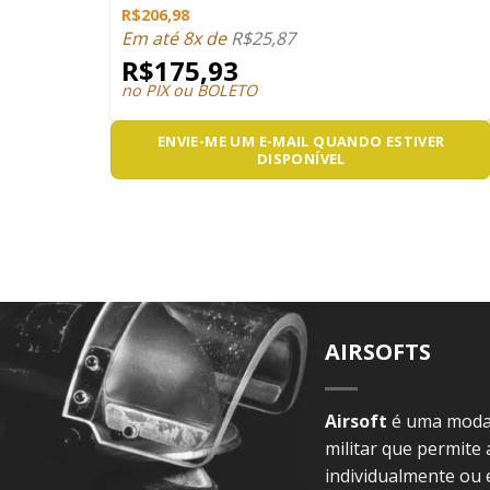
R$
206,98
Em até 8x de
R$
25,87
R$
175,93
no PIX ou BOLETO
ENVIE-ME UM E-MAIL QUANDO ESTIVER
DISPONÍVEL
AIRSOFTS
Airsoft
é uma modal
militar que permite
individualmente ou