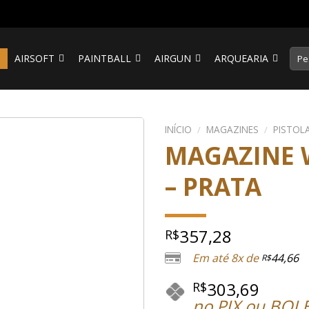
Pesq
S
AIRSOFT
PAINTBALL
AIRGUN
ARQUEARIA
por:
INÍCIO
/
MAGAZINES
/
PISTOL
MAGAZINE W
– PRATA
357,28
R$
Em até 8x de
44,66
R$
303,69
R$
no PIX ou BOL