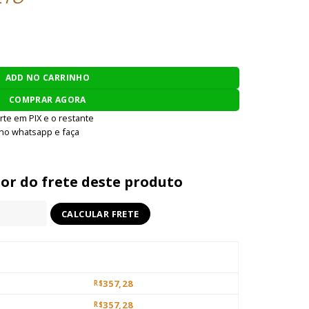
B - PRATA quantidade
ADD NO CARRINHO
COMPRAR AGORA
rte em PIX e o restante
 no whatsapp e faça
lor do frete deste produto
357,28
R$
357,28
R$