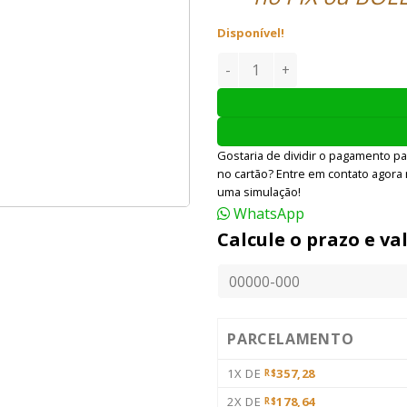
Disponível!
MAGAZINE WE 1911 15BBS GB
Gostaria de dividir o pagamento pa
no cartão? Entre em contato agora
uma simulação!
WhatsApp
Calcule o prazo e va
PARCELAMENTO
1X DE
357,28
R$
2X DE
178,64
R$