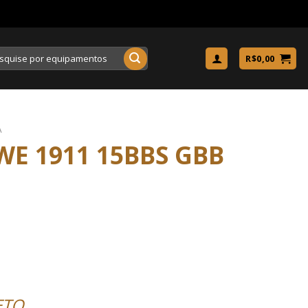
uisar
R$
0,00
A
E 1911 15BBS GBB
ETO