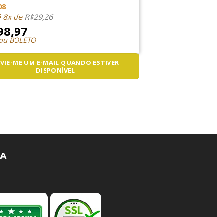
08
é 8x de
R$
29,26
98,97
 ou BOLETO
VIE-ME UM E-MAIL QUANDO ESTIVER
DISPONÍVEL
A