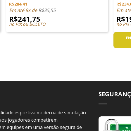
R$
284,41
R$
234,
Em até 8x de
R$
35,55
Em at
R$
241,75
R$
1
no PIX ou BOLETO
no PIX
EN
SEGURANÇ
idade esportiva moderna de simulação
 aos jogadores competirem
 em equipes em uma versão segura de