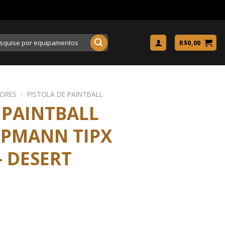
uisar
R$
0,00
ORES
/
PISTOLA DE PAINTBALL
PAINTBALL
PPMANN TIPX
 DESERT