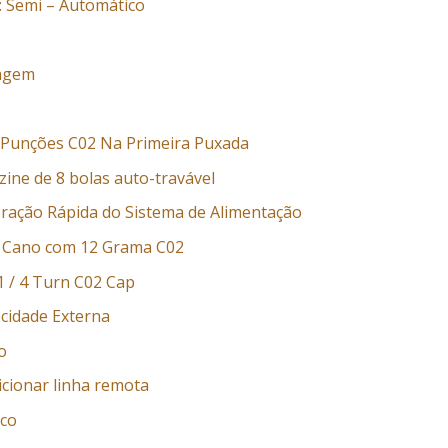
 Semi – Automático
nagem
, Punções C02 Na Primeira Puxada
ne de 8 bolas auto-travável
ração Rápida do Sistema de Alimentação
m Cano com 12 Grama C02
 1 / 4 Turn C02 Cap
ocidade Externa
o
icionar linha remota
ico