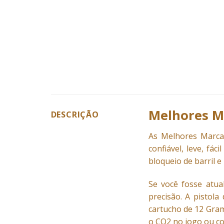
Melhores M
DESCRIÇÃO
As Melhores
Marca
confiável, leve, fá
bloqueio de barril 
Se você fosse atua
precisão. A pistol
cartucho de 12 Gram
o CO2 no jogo ou co