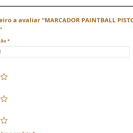
meiro a avaliar “MARCADOR PAINTBALL PI
T”
ação
*