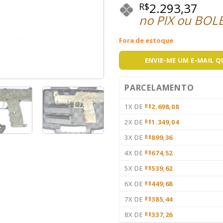
2.293,37
R$
no PIX ou BOL
Fora de estoque
ENVIE-ME UM E-MAIL 
PARCELAMENTO
1X DE
2.698,08
R$
2X DE
1.349,04
R$
3X DE
899,36
R$
4X DE
674,52
R$
5X DE
539,62
R$
6X DE
449,68
R$
7X DE
385,44
R$
8X DE
337,26
R$