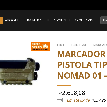
Pesq
S
AIRSOFT
PAINTBALL
AIRGUN
ARQUEARIA
por:
INÍCIO
/
PAINTBALL
/
MARCAD
MARCADOR 
PISTOLA TI
NOMAD 01 –
2.698,08
R$
Em até 8x de
337,26
R$