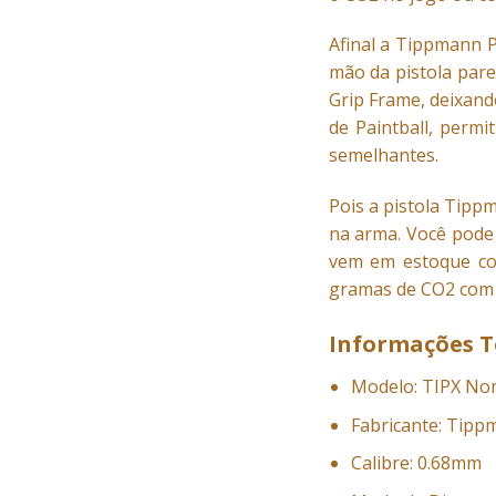
Afinal a Tippmann P
mão da pistola par
Grip Frame, deixand
de Paintball, permi
semelhantes.
Pois a pistola Tippm
na arma. Você pode 
vem em estoque com
gramas de CO2 com o
Informações T
Modelo: TIPX No
Fabricante: Tip
Calibre: 0.68mm