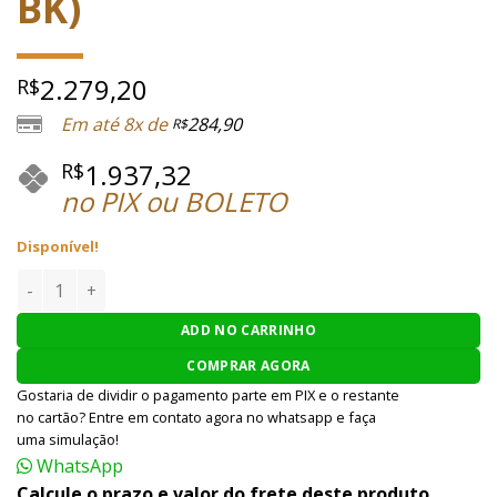
BK)
2.279,20
R$
Em até 8x de
284,90
R$
1.937,32
R$
no PIX ou BOLETO
Disponível!
PISTOLA AIRSOFT WE M&P GBB BIG BIRD T5B FULL AUTO - (
ADD NO CARRINHO
COMPRAR AGORA
Gostaria de dividir o pagamento parte em PIX e o restante
no cartão? Entre em contato agora no whatsapp e faça
uma simulação!
WhatsApp
Calcule o prazo e valor do frete deste produto