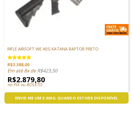
ARMAS DE AIRSOFT
RIFLE AIRSOFT WE AEG KATANA RAPTOR PRETO
R$
3.388,00
Avaliação
5.00
de 5
Em até 8x de
R$
423,50
R$
2.879,80
no PIX ou BOLETO
ENVIE-ME UM E-MAIL QUANDO ESTIVER DISPONÍVEL