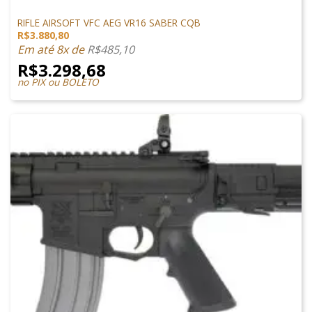
M4 AIRSOFT
RIFLE AIRSOFT VFC AEG VR16 SABER CQB
R$
3.880,80
Em até 8x de
R$
485,10
R$
3.298,68
no PIX ou BOLETO