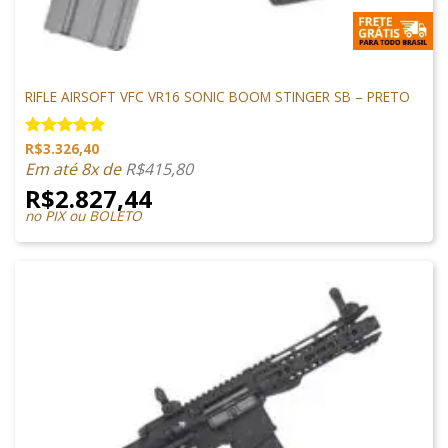
M4 AIRSOFT
RIFLE AIRSOFT VFC VR16 SONIC BOOM STINGER SB – PRETO
R$
3.326,40
Avaliação
5.00
de 5
Em até 8x de
R$
415,80
R$
2.827,44
no PIX ou BOLETO