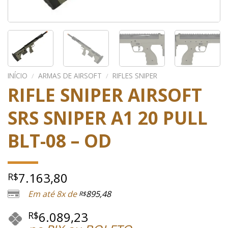
INÍCIO
/
ARMAS DE AIRSOFT
/
RIFLES SNIPER
RIFLE SNIPER AIRSOFT
SRS SNIPER A1 20 PULL
BLT-08 – OD
7.163,80
R$
Em até 8x de
895,48
R$
6.089,23
R$