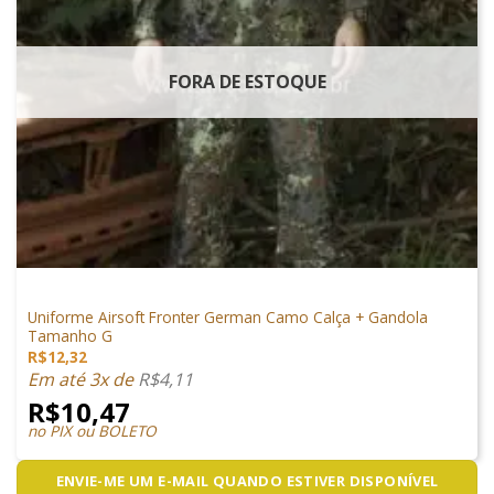
FORA DE ESTOQUE
VESTUÁRIO
Uniforme Airsoft Fronter German Camo Calça + Gandola
Tamanho G
R$
12,32
Em até 3x de
R$
4,11
R$
10,47
no PIX ou BOLETO
ENVIE-ME UM E-MAIL QUANDO ESTIVER DISPONÍVEL