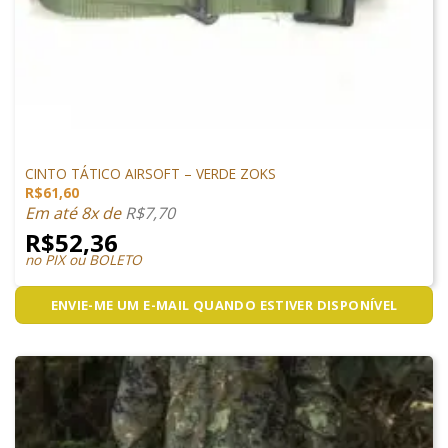
VESTUÁRIO
CINTO TÁTICO AIRSOFT – VERDE ZOKS
R$
61,60
Em até 8x de
R$
7,70
R$
52,36
no PIX ou BOLETO
ENVIE-ME UM E-MAIL QUANDO ESTIVER DISPONÍVEL