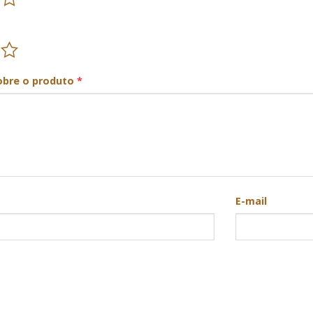
obre o produto
*
E-mail