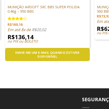
MUNIÇÕES & GÁS
MUNIÇÕ
MUNIÇÃO AIRSOFT SRC BBS SUPER POLIDA
MUNIÇÃ
0.46g – 950 BBS
500 BB
R$
73,9
Em at
R$
160,16
Avaliação
R$
6
4.00
de
Em até 8x de
R$
20,02
5
no PIX
R$
136,14
no PIX ou BOLETO
ENVIE-ME UM E-MAIL QUANDO ESTIVER
DISPONÍVEL
SEGURANÇ