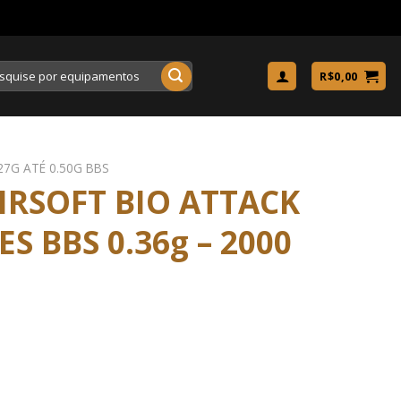
uisar
R$
0,00
27G ATÉ 0.50G BBS
IRSOFT BIO ATTACK
ES BBS 0.36g – 2000