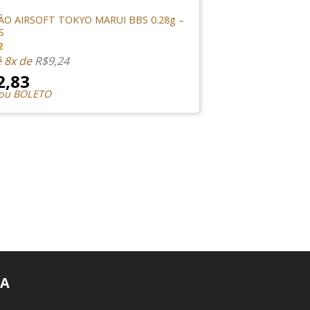
ES & GÁS
O AIRSOFT TOKYO MARUI BBS 0.28g –
S
2
é 8x de
R$
9,24
2,83
 ou BOLETO
A