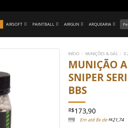
Pesq
S
AIRSOFT
PAINTBALL
AIRGUN
ARQUEARIA
por:
INÍCIO
/
MUNIÇÕES & GÁS
/
0.
MUNIÇÃO A
SNIPER SERI
BBS
173,90
R$
Em até 8x de
21,74
R$