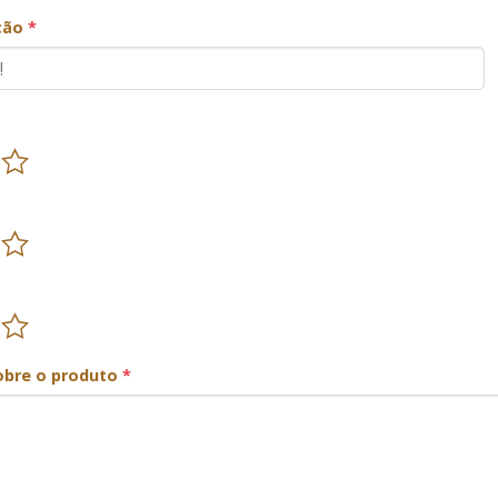
ação
*
obre o produto
*