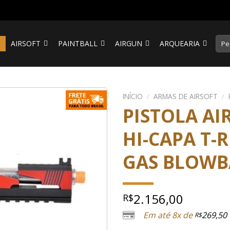
Pesq
S
AIRSOFT
PAINTBALL
AIRGUN
ARQUEARIA
por:
INÍCIO
/
ARMAS DE AIRSOFT
/
PISTOLA AI
HI-CAPA T-
GAS BLOWB
2.156,00
R$
Em até 8x de
269,50
R$