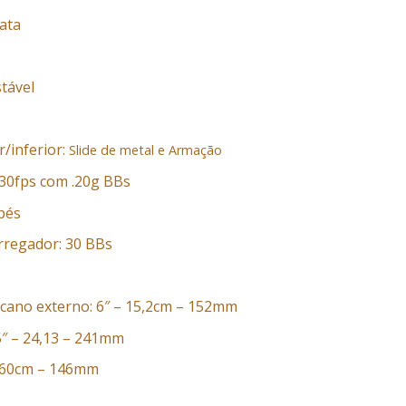
ata
stável
/inferior:
Slide de metal e
Armação
330fps com .20g BBs
 pés
rregador: 30 BBs
cano externo: 6″ – 15,2cm – 152mm
″ – 24,13 – 241mm
14,60cm – 146mm