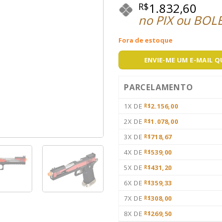
1.832,60
R$
no PIX ou BOL
Fora de estoque
ENVIE-ME UM E-MAIL 
PARCELAMENTO
1X DE
2.156,00
R$
2X DE
1.078,00
R$
3X DE
718,67
R$
4X DE
539,00
R$
5X DE
431,20
R$
6X DE
359,33
R$
7X DE
308,00
R$
8X DE
269,50
R$