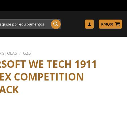
uisar
R$
0,00
PISTOLAS
/
GBB
RSOFT WE TECH 1911
REX COMPETITION
ACK