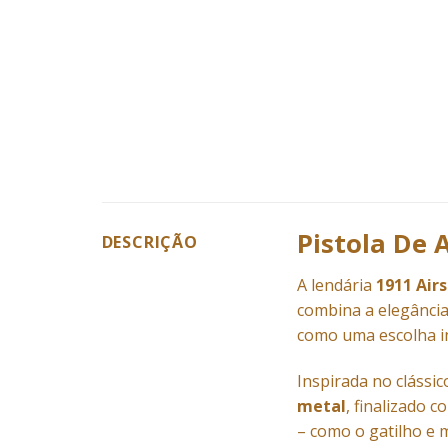
Pistola De 
DESCRIÇÃO
A lendária
1911 Air
combina a elegânci
como uma escolha in
Inspirada no clássic
metal
, finalizado 
– como o gatilho e m