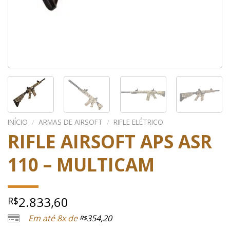
INÍCIO
/
ARMAS DE AIRSOFT
/
RIFLE ELÉTRICO
RIFLE AIRSOFT APS ASR
110 – MULTICAM
2.833,60
R$
Em até 8x de
354,20
R$