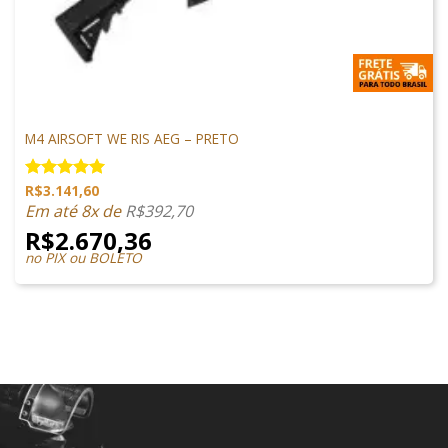
M4 AIRSOFT
M4 AIRSOFT WE RIS AEG – PRETO
R$
3.141,60
Avaliação
5.00
de 5
Em até 8x de
R$
392,70
R$
2.670,36
no PIX ou BOLETO