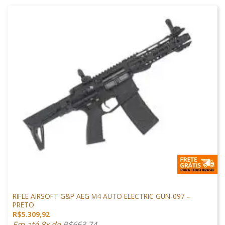
M4 AIRSOFT
RIFLE AIRSOFT G&P AEG M4 AUTO ELECTRIC GUN-097 –
PRETO
R$
5.309,92
Em até 8x de
R$
663,74